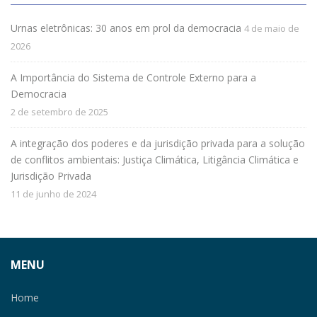
Urnas eletrônicas: 30 anos em prol da democracia
4 de maio de
2026
A Importância do Sistema de Controle Externo para a
Democracia
2 de setembro de 2025
A integração dos poderes e da jurisdição privada para a solução
de conflitos ambientais: Justiça Climática, Litigância Climática e
Jurisdição Privada
11 de junho de 2024
MENU
Home