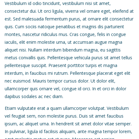
Vestibulum id odio tincidunt, vestibulum nisi sit amet,
consectetur dui. Ut orci ligula, viverra vel ornare eget, eleifend at
est. Sed malesuada fermentum purus, at ornare elit consectetur
quis. Cum sociis natoque penatibus et magnis dis parturient
montes, nascetur ridiculus mus. Cras congue, felis in congue
iaculis, elit enim molestie urna, ut accumsan augue magna
aliquet nisi. Nullam interdum bibendum magna, eu sagittis
metus convallis quis. Pellentesque vehicula purus sit amet tellus
pellentesque suscipit. Praesent porttitor turpis et magna
interdum, in faucibus mi rutrum. Pellentesque placerat eget elit
nec euismod. Mauris tempor cursus dolor. Ut dolor elit,
ullamcorper quis ornare vel, congue id orci. In et orci in dolor
dapibus sodales ac nec diam.
Etiam vulputate erat a quam ullamcorper volutpat. Vestibulum
vel feugiat sem, non molestie purus. Duis sit amet faucibus
ipsum, ac aliquet urna. In hendrerit sit amet dolor vitae semper.
In pulvinar, ligula id facilisis aliquam, ante magna tempor lorem,