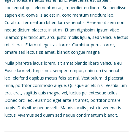
eget molestie metus est et nunc. Maecenas est sapien,
consequat quis elementum ac, imperdiet eu libero. Suspendisse
sapien elit, convallis ac est in, condimentum tincidunt leo.
Curabitur fermentum bibendum venenatis. Aenean ut sem non
neque dictum placerat in ut mi. Etiam dignissim, ipsum vitae
ullamcorper tincidunt, arcu justo mollis ligula, sed vehicula lectus
mi et erat. Etiam ut egestas tortor. Curabitur purus tortor,
ornare sed lectus sit amet, blandit congue magna.
Nulla pharetra lacus lorem, sit amet blandit libero vehicula eu.
Fusce laoreet, turpis nec semper tempor, enim orci venenatis
leo, eleifend dapibus metus felis ac nisl. Vestibulum id placerat
urna, porttitor commodo augue. Quisque ac elit nisi. Vestibulum
erat erat, sagittis quis magna vel, luctus pellentesque tellus.
Donec orci leo, euismod eget ante sit amet, porttitor ornare
turpis. Duis vitae neque velit. Mauris iaculis justo in venenatis
luctus. Vivamus sed quam sed neque condimentum blandit.