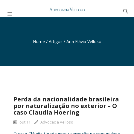
Home
/
Artigos
/
Ana Flávia Velloso
Perda da nacionalidade brasileira
por naturalização no exterior – O
caso Claudia Hoering
out 11
Advocacia Velloso
O caso Cláudia Hoerig gerou comoção na comunidade