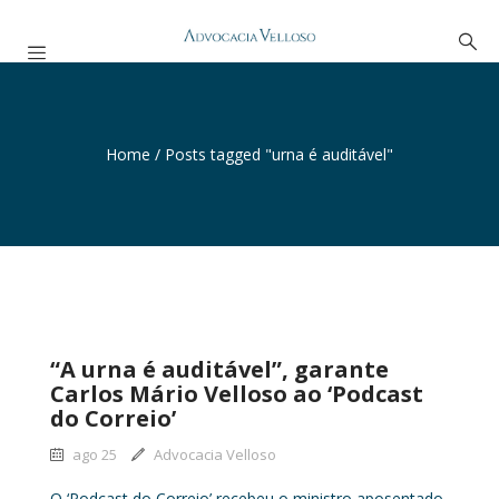
Home
/
Posts tagged "urna é auditável"
“A urna é auditável”, garante
Carlos Mário Velloso ao ‘Podcast
do Correio’
ago 25
Advocacia Velloso
O ‘Podcast do Correio’ recebeu o ministro aposentado