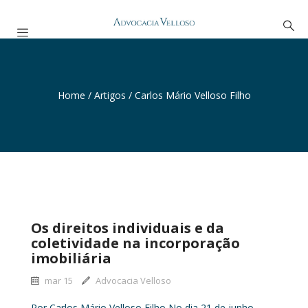
Home
/
Artigos
/
Carlos Mário Velloso Filho
Os direitos individuais e da
coletividade na incorporação
imobiliária
mar 15
Advocacia Velloso
Por Carlos Mário Velloso Filho No dia 21 de junho,