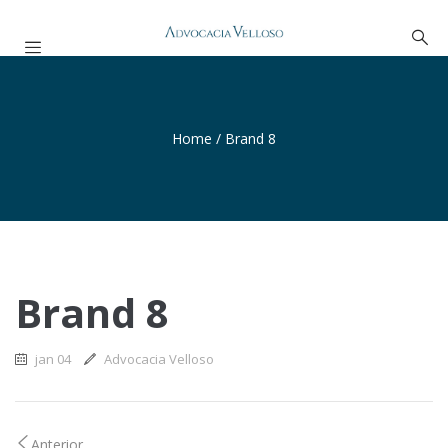
Home
/
Brand 8
Brand 8
jan 04
Advocacia Velloso
Anterior