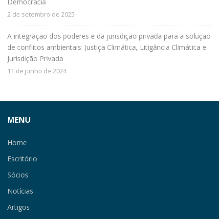
Democracia
2 de setembro de 2025
A integração dos poderes e da jurisdição privada para a solução
de conflitos ambientais: Justiça Climática, Litigância Climática e
Jurisdição Privada
11 de junho de 2024
MENU
Home
Escritório
Sócios
Notícias
Artigos