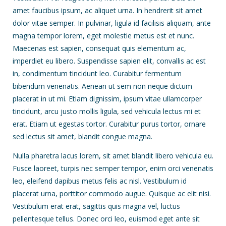
amet faucibus ipsum, ac aliquet urna. In hendrerit sit amet
dolor vitae semper. In pulvinar, ligula id facilisis aliquam, ante
magna tempor lorem, eget molestie metus est et nunc.
Maecenas est sapien, consequat quis elementum ac,
imperdiet eu libero. Suspendisse sapien elit, convallis ac est
in, condimentum tincidunt leo. Curabitur fermentum
bibendum venenatis. Aenean ut sem non neque dictum
placerat in ut mi. Etiam dignissim, ipsum vitae ullamcorper
tincidunt, arcu justo mollis ligula, sed vehicula lectus mi et
erat. Etiam ut egestas tortor. Curabitur purus tortor, ornare
sed lectus sit amet, blandit congue magna.
Nulla pharetra lacus lorem, sit amet blandit libero vehicula eu.
Fusce laoreet, turpis nec semper tempor, enim orci venenatis
leo, eleifend dapibus metus felis ac nisl. Vestibulum id
placerat urna, porttitor commodo augue. Quisque ac elit nisi.
Vestibulum erat erat, sagittis quis magna vel, luctus
pellentesque tellus. Donec orci leo, euismod eget ante sit