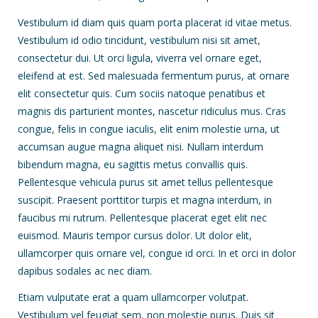
Vestibulum id diam quis quam porta placerat id vitae metus.
Vestibulum id odio tincidunt, vestibulum nisi sit amet,
consectetur dui. Ut orci ligula, viverra vel ornare eget,
eleifend at est. Sed malesuada fermentum purus, at ornare
elit consectetur quis. Cum sociis natoque penatibus et
magnis dis parturient montes, nascetur ridiculus mus. Cras
congue, felis in congue iaculis, elit enim molestie urna, ut
accumsan augue magna aliquet nisi. Nullam interdum
bibendum magna, eu sagittis metus convallis quis.
Pellentesque vehicula purus sit amet tellus pellentesque
suscipit. Praesent porttitor turpis et magna interdum, in
faucibus mi rutrum. Pellentesque placerat eget elit nec
euismod. Mauris tempor cursus dolor. Ut dolor elit,
ullamcorper quis ornare vel, congue id orci. In et orci in dolor
dapibus sodales ac nec diam.
Etiam vulputate erat a quam ullamcorper volutpat.
Vestibulum vel feugiat sem, non molestie purus. Duis sit