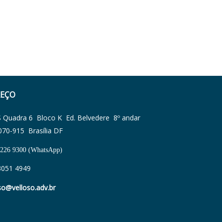
EÇO
Quadra 6 Bloco K Ed. Belvedere 8º andar
070-915 Brasília DF
3226 9300 (WhatsApp)
3051 4949
so@velloso.adv.br