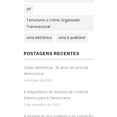
stf
Terrorismo e Crime Organizado
Transnacional
urna eletrônica
urna é auditável
POSTAGENS RECENTES
Urnas eletrônicas: 30 anos em prol da
democracia
4 de maio de 2026
A Importância do Sistema de Controle
Externo para a Democracia
2 de setembro de 2025
A integração dos poderes e da jurisdição