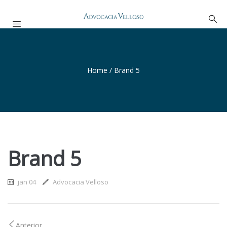
Home
/
Brand 5
Brand 5
jan 04
Advocacia Velloso
Anterior