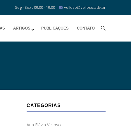
Seg - Sex : 09:00 - 19:00
velloso@velloso.adv.br
IAS
ARTIGOS
PUBLICAÇÕES
CONTATO
CATEGORIAS
Ana Flávia Velloso