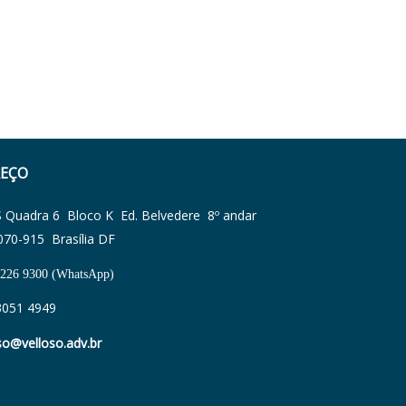
EÇO
Quadra 6 Bloco K Ed. Belvedere 8º andar
070-915 Brasília DF
3226 9300 (WhatsApp)
3051 4949
so@velloso.adv.br