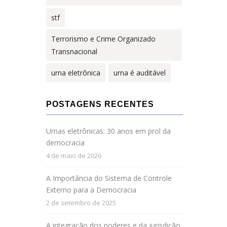
stf
Terrorismo e Crime Organizado
Transnacional
urna eletrônica
urna é auditável
POSTAGENS RECENTES
Urnas eletrônicas: 30 anos em prol da
democracia
4 de maio de 2026
A Importância do Sistema de Controle
Externo para a Democracia
2 de setembro de 2025
A integração dos poderes e da jurisdição