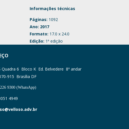
Informações técnicas
Páginas:
1092
Ano: 2017
Formato:
17.0 x 24.0
Edição:
1ª edição
EÇO
Quadra 6 Bloco K Ed. Belvedere 8º andar
070-915 Brasília DF
3226 9300 (WhatsApp)
3051 4949
oso@velloso.adv.br